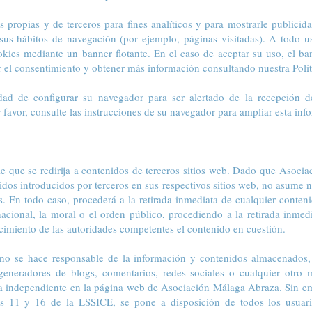
es propias y de terceros para fines analíticos y para mostrarle publici
e sus hábitos de navegación (por ejemplo, páginas visitadas). A todo u
okies mediante un banner flotante. En el caso de aceptar su uso, el b
el consentimiento y obtener más información consultando nuestra Polít
lidad de configurar su navegador para ser alertado de la recepción 
r favor, consulte las instrucciones de su navegador para ampliar esta inf
ble que se redirija a contenidos de terceros sitios web. Dado que Asoc
idos introducidos por terceros en sus respectivos sitios web, no asume 
s. En todo caso, procederá a la retirada inmediata de cualquier conten
nacional, la moral o el orden público, procediendo a la retirada inmed
cimiento de las autoridades competentes el contenido en cuestión.
o se hace responsable de la información y contenidos almacenados, a
, generadores de blogs, comentarios, redes sociales o cualquier otro
ma independiente en la página web de Asociación Málaga Abraza. Sin e
los 11 y 16 de la LSSICE, se pone a disposición de todos los usuari