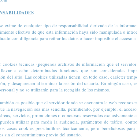
ONSABILIDADES
 exime de cualquier tipo de responsabilidad derivada de la informac
miento efectivo de que esta información haya sido manipulada o introd
tuado con diligencia para retirar los datos o hacer imposible el acceso a 
ar cookies técnicas (pequeños archivos de información que el servido
llevar a cabo determinadas funciones que son consideradas impre
ón del sitio. Las cookies utilizadas tienen, en todo caso, carácter tempo
ión, y desaparecen al terminar la sesión del usuario. En ningún caso, 
personal y no se utilizarán para la recogida de los mismos.
también es posible que el servidor donde se encuentra la web reconozca
que la navegación sea más sencilla, permitiendo, por ejemplo, el acces
 áreas, servicios, promociones o concursos reservados exclusivamente a e
pueden utilizar para medir la audiencia, parámetros de tráfico, cont
stos casos cookies prescindibles técnicamente, pero beneficiosas para 
es sin el consentimiento previo del usuario.