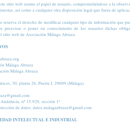
ste sitio web asume el papel de usuario, comprometiéndose a la observ
puestas, así como a cualquier otra disposición legal que fuera de aplicac
 reserva el derecho de modificar cualquier tipo de información que pud
 de preavisar o poner en conocimiento de los usuarios dichas oblig
 el sitio web de Asociación Málaga Abraza.
IVOS
abraza.org
ión Málaga Abraza
ación Málaga Abraza
iricos, 30, planta 26, Puerta I. 29009 (Málaga).
braza@gmail.com
 Andalucía, nº 15.929, sección 1ª
rotección de datos: datos.malagaabraza@gmail.com
IEDAD INTELECTUAL E INDUSTRIAL