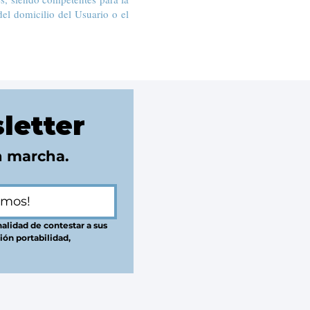
del domicilio del Usuario o el
letter
n marcha.
amos!
alidad de contestar a sus 
ón portabilidad, 