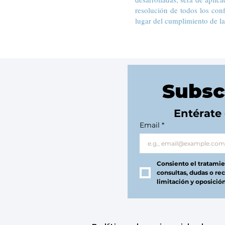
resolución de todos los con
lugar del cumplimiento de la
Subsc
Entérate
Email
*
Consiento el tratamien
consultas, dudas o rec
limitación y oposició