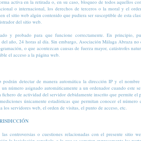
orma activa en la retirada o, en su caso, bloqueo de todos aquellos co
nacional o internacional, los derechos de terceros o la moral y el ord
en el sitio web algún contenido que pudiera ser susceptible de esta clasi
strador del sitio web.
sado y probado para que funcione correctamente. En principio, pue
 del año, 24 horas al día. Sin embargo, Asociación Málaga Abraza no d
rogramación, o que acontezcan causas de fuerza mayor, catástrofes natur
ble el acceso a la página web.
eb podrán detectar de manera automática la dirección IP y el nombre 
s un número asignado automáticamente a un ordenador cuando este se 
n fichero de actividad del servidor debidamente inscrito que permite el 
 mediciones únicamente estadísticas que permitan conocer el número 
a los servidores web, el orden de visitas, el punto de acceso, etc.
URISDICCIÓN
 las controversias o cuestiones relacionadas con el presente sitio w
ación la legislación española, a la que se someten expresamente las part