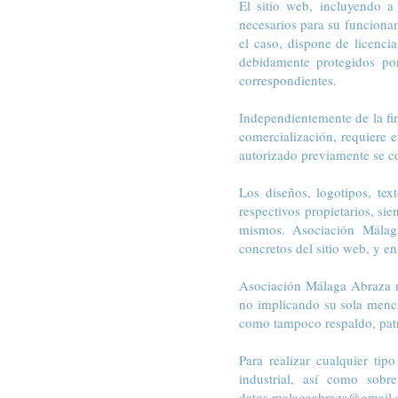
El sitio web, incluyendo a
necesarios para su funcionam
el caso, dispone de licenci
debidamente protegidos por 
correspondientes.
Independientemente de la fin
comercialización, requiere 
autorizado previamente se co
Los diseños, logotipos, tex
respectivos propietarios, si
mismos. Asociación Málaga
concretos del sitio web, y en
Asociación Málaga Abraza re
no implicando su sola menci
como tampoco respaldo, pat
Para realizar cualquier ti
industrial, así como sobr
datos.malagaabraza@gmail