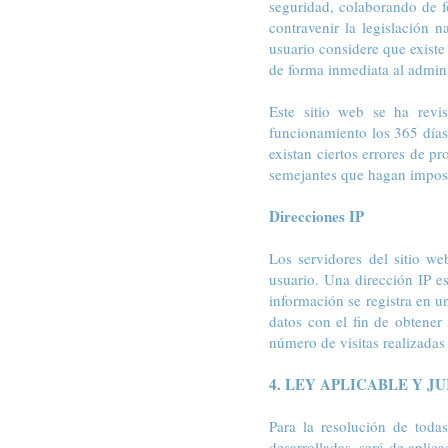
seguridad, colaborando de f
contravenir la legislación 
usuario considere que existe 
de forma inmediata al admini
Este sitio web se ha revi
funcionamiento los 365 días
existan ciertos errores de p
semejantes que hagan imposi
Direcciones IP
Los servidores del sitio w
usuario. Una dirección IP e
información se registra en u
datos con el fin de obtener
número de visitas realizadas 
4. LEY APLICABLE Y J
Para la resolución de todas
desarrolladas, será de aplic