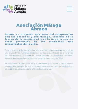
Asociación Málaga
Abraza
Somos un proyecto que nace del compromiso
con las personas y con Málaga. Creemos en la
fuerza de la comunidad y en la importancia de
estar presentes en los momentos más
importantes de la vida.
Desde la cercanía, la escucha y la acción, trabajamos para construir
una ciudad más humana, solidaria y compasiva. A través de programas
de voluntariado, actividades comunitarias y proyectos sociales,
impulsamos pequeños gestos que generan grandes cambios.
Te invitamos a descubrir lo que hacemos y a unirte a esta misión
compartida: porque juntos podemos transformar nuestra realidad en
un lugar más justo, solidario y lleno de esperanza.