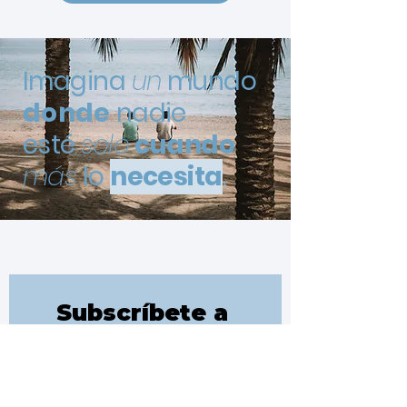
Imagina
un
mundo
donde
nadie
esté
solo
cuando
más
lo
necesita
.
Subscríbete a 
nuestra newsletter
Entérate de todas las 
iniciativas que pongamos en 